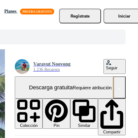
Planes
Regístrate
Iniciar
Varavut Noovong
Seguir
1.236 Recursos
Descarga gratuita
Requiere atribución
Colección
Similar
Pin
Compartir