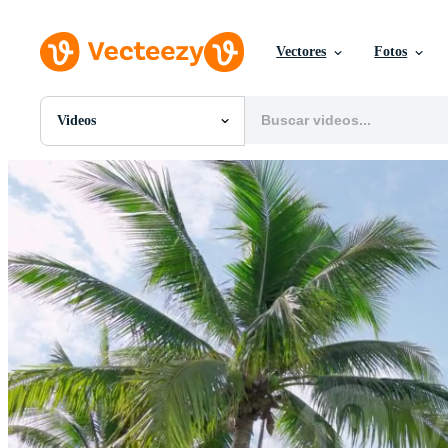
Vectores
Fotos
Videos
Todas Imágenes
Fotos
PNGs
PSDs
SVGs
Plantillas
Vectores
Videos
Gráficos en Movimiento
Imágenes Editoriales
Eventos Editoriales