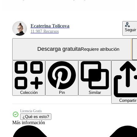
Ecaterina Tolicova
Seguir
11.987 Recursos
Descarga gratuita
Requiere atribución
Colección
Similar
Pin
Compartir
Licencia Gratis
¿Qué es esto?
Más información