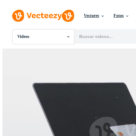
Vectores
Fotos
Videos
Todas Imágenes
Fotos
PNGs
PSDs
SVGs
Plantillas
Vectores
Videos
Gráficos en Movimiento
Imágenes Editoriales
Eventos Editoriales