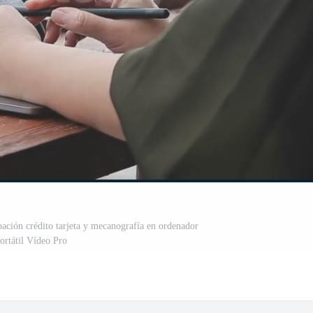
pación crédito tarjeta y mecanografía en ordenador
ortátil Vídeo Pro