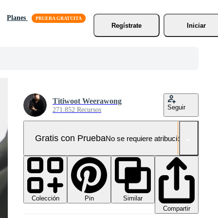
Planes
Regístrate
Iniciar
Titiwoot Weerawong
Seguir
271.852 Recursos
Gratis con Prueba
No se requiere atribución!
Colección
Similar
Pin
Compartir