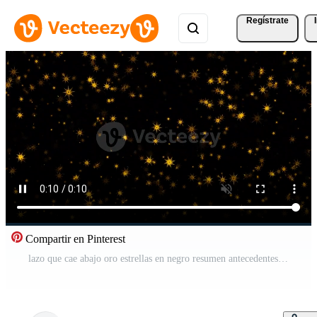
Regístrate
Compartir en Pinterest
lazo que cae abajo oro estrellas en negro resumen antecedentes Vídeo Pro