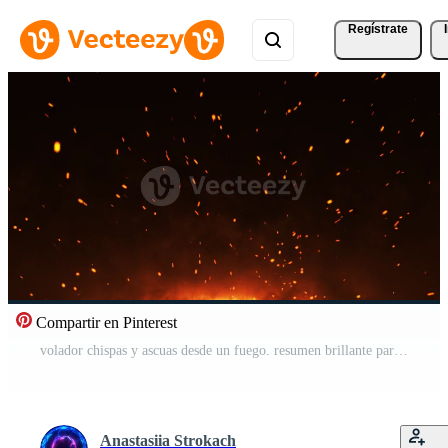
Regístrate
Compartir en Pinterest
volador chispas y ascuas desde un fuego. resumen brillante partículas de ardiente fuego y fumar en un negro fondo, hoguera bengalas Vídeo Pro
Anastasiia Strokach