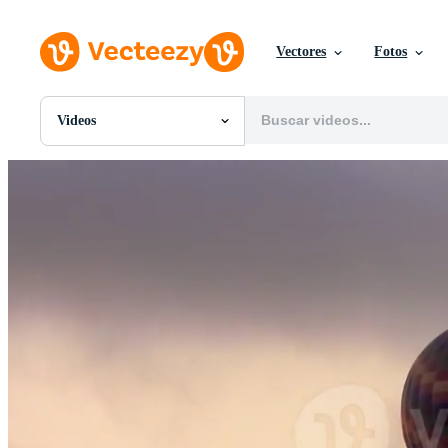
Vectores
Fotos
Videos
Todas Imágenes
Fotos
PNGs
PSDs
SVGs
Plantillas
Vectores
Videos
Gráficos en Movimiento
Imágenes Editoriales
Eventos Editoriales