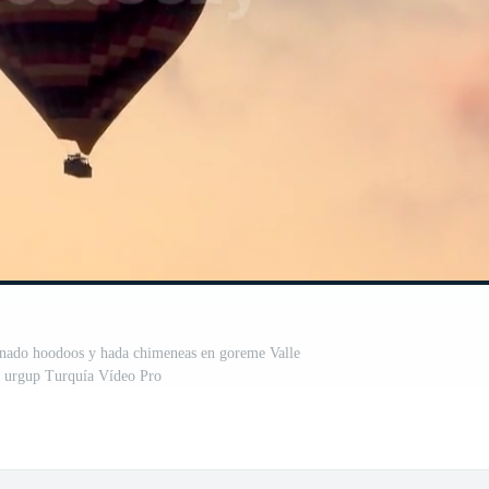
minado hoodoos y hada chimeneas en goreme Valle
, urgup Turquía Vídeo Pro