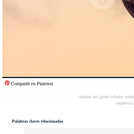
Compartir en Pinterest
caliente aire globo volador ter
capadocia
Palabras claves relacionadas