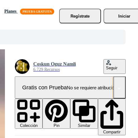
Planes
Regístrate
Iniciar
Coskun Oguz Namli
Seguir
6.729 Recursos
Gratis con Prueba
No se requiere atribución!
Colección
Similar
Pin
Compartir