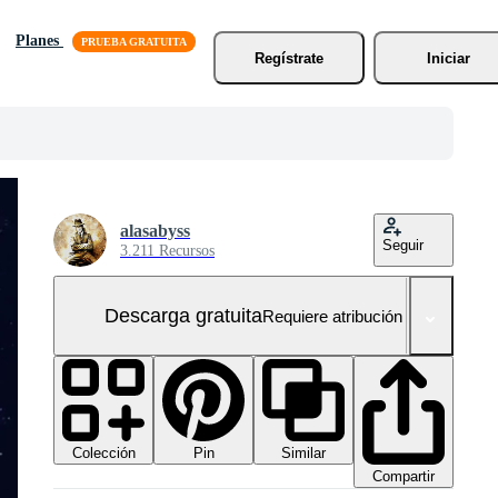
Planes
Regístrate
Iniciar
alasabyss
Seguir
3.211 Recursos
Descarga gratuita
Requiere atribución
Colección
Similar
Pin
Compartir