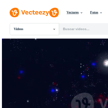
Vectores
Fotos
Videos
Todas Imágenes
Fotos
PNGs
PSDs
SVGs
Plantillas
Vectores
Videos
Gráficos en Movimiento
Imágenes Editoriales
Eventos Editoriales