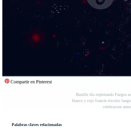
Compartir en Pinterest
Bastille día explotando Fuegos art
blanco y rojo francés tricolor fuegos
celebracion ante
Palabras claves relacionadas