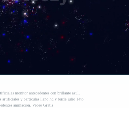
ificiales monitor antecedentes con brillante azul,
 artificiales y partículas lleno hd y bucle julio 14to
cedentes animación. Vídeo Gratis