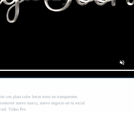
n con plata color letras texto en transparente
a promover nuevo marca, nuevo negocio en tu social
red. Vídeo Pro