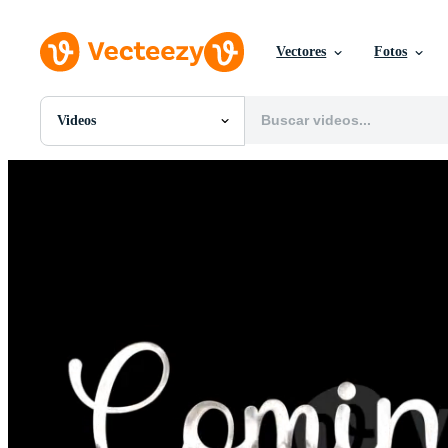
Vectores
Fotos
Videos
Todas Imágenes
Fotos
PNGs
PSDs
SVGs
Plantillas
Vectores
Videos
Gráficos en Movimiento
Imágenes Editoriales
Eventos Editoriales