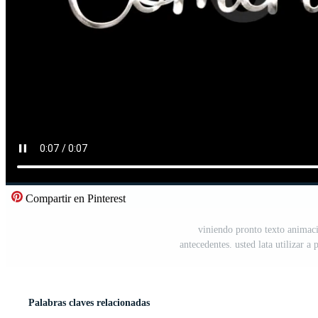
Compartir en Pinterest
viniendo pronto texto animació
antecedentes. usted lata utilizar 
Palabras claves relacionadas