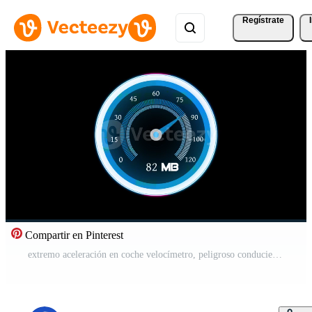
Regístrate
Compartir en Pinterest
extremo aceleración en coche velocímetro, peligroso conduciendo, exceso de velocidad, dui. carreras coche velocímetro Vídeo Gratis