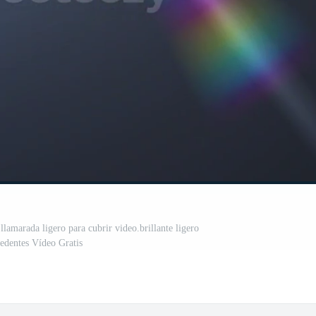
 llamarada ligero para cubrir video.brillante ligero
cedentes Vídeo Gratis