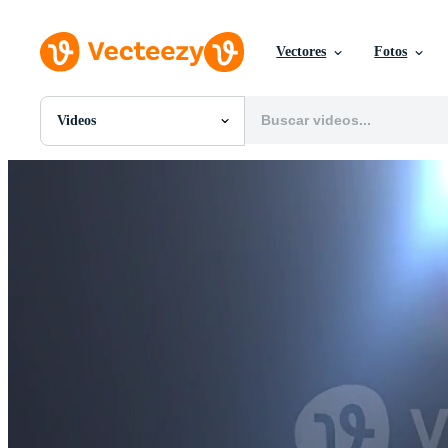
Vectores
Fotos
Videos
Todas Imágenes
Fotos
PNGs
PSDs
SVGs
Plantillas
Vectores
Videos
Gráficos en Movimiento
Imágenes Editoriales
Eventos Editoriales