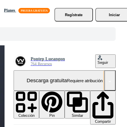
Planes
Regístrate
Iniciar
Pontep Lueangon
Seguir
764 Recursos
Descarga gratuita
Requiere atribución
Colección
Similar
Pin
Compartir