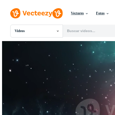
Vectores
Fotos
Videos
Todas Imágenes
Fotos
PNGs
PSDs
SVGs
Plantillas
Vectores
Videos
Gráficos en Movimiento
Imágenes Editoriales
Eventos Editoriales