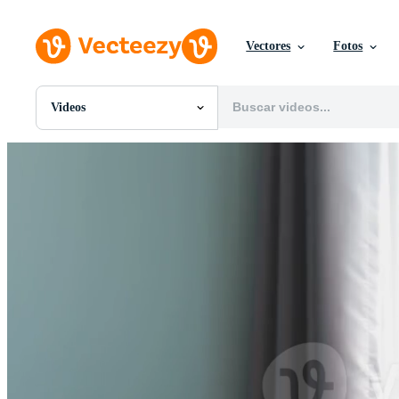
Vectores
Fotos
Videos
Todas Imágenes
Fotos
PNGs
PSDs
SVGs
Plantillas
Vectores
Videos
Gráficos en Movimiento
Imágenes Editoriales
Eventos Editoriales