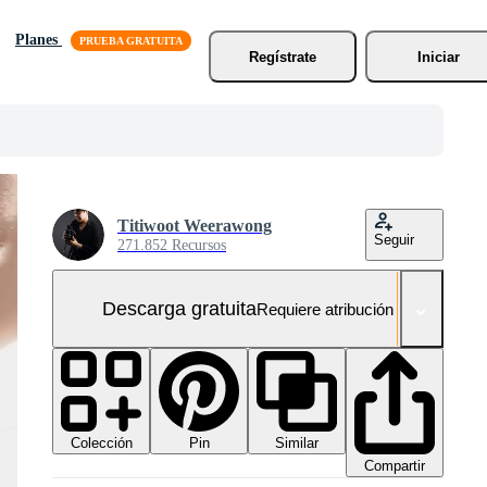
Planes
Regístrate
Iniciar
Titiwoot Weerawong
Seguir
271.852 Recursos
Descarga gratuita
Requiere atribución
Colección
Similar
Pin
Compartir