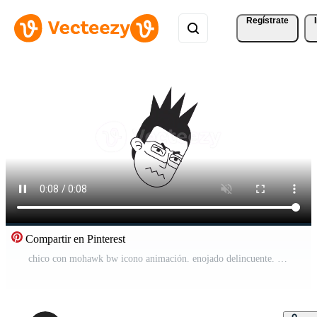
Regístrate
Compartir en Pinterest
chico con mohawk bw icono animación. enojado delincuente. animado monocromo plano personaje cabeza en blanco antecedentes con alfa canal transparencia. dibujos animados avatar 4k vídeo imágenes para web diseño Vídeo Pro