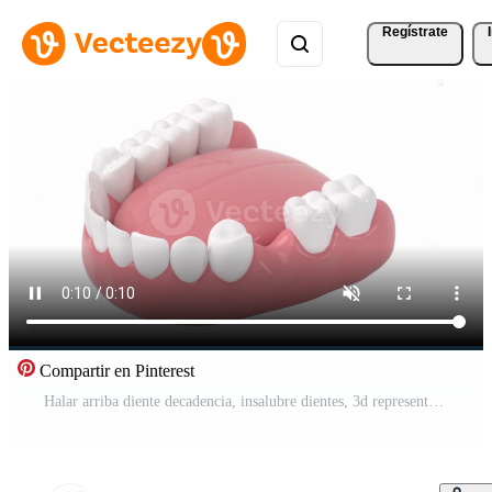
Regístrate
Compartir en Pinterest
Halar arriba diente decadencia, insalubre dientes, 3d representación. Vídeo Gratis