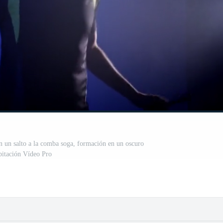
n un salto a la comba soga, formación en un oscuro
bitación Vídeo Pro