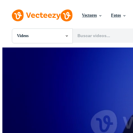
Vectores
Fotos
Videos
Todas Imágenes
Fotos
PNGs
PSDs
SVGs
Plantillas
Vectores
Videos
Gráficos en Movimiento
Imágenes Editoriales
Eventos Editoriales