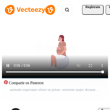
Regístrate
Compartir en Pinterest
animado expectante rebote en pelota. sonriente mujer abrazando barriga y haciendo ejercicio plano personaje animación en blanco antecedentes con alfa canal transparencia. color dibujos animados estilo 4k vídeo imágenes Vídeo Pro