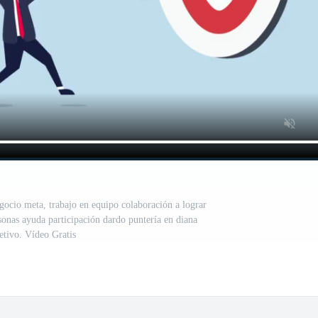
ocio meta, trabajo en equipo colaboración a lograr
sonas ayuda participación dardo puntería en diana
etivo. Vídeo Gratis