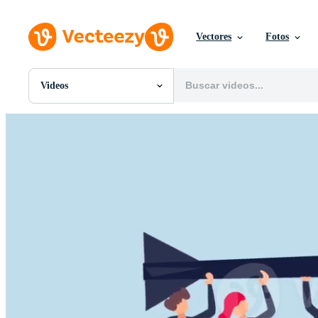
Vectores
Fotos
Videos
Todas Imágenes
Fotos
PNGs
PSDs
SVGs
Plantillas
Vectores
Videos
Gráficos en Movimiento
Imágenes Editoriales
Eventos Editoriales