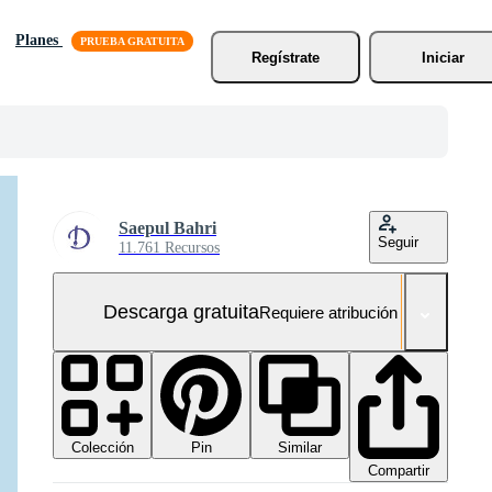
Planes
Regístrate
Iniciar
Saepul Bahri
Seguir
11.761 Recursos
Descarga gratuita
Requiere atribución
Colección
Similar
Pin
Compartir