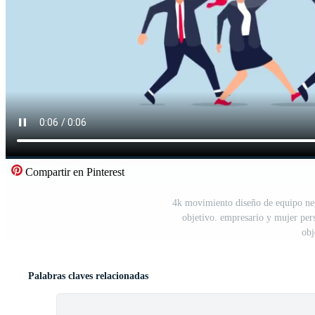
Compartir en Pinterest
4k movimiento diseño de equipo neg
objetivo. empresario y mujer per
obj
Palabras claves relacionadas