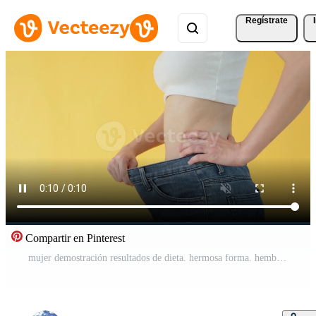
Regístrate
Compartir en Pinterest
mujer demostración resultados de dieta. hermosa forma. hembra tener un reducido cintura Talla después debajo yendo un peso pérdida corso lata no vestir pantalones debido a peso pérdida. balance, control, rutinas, ejercicio. Vídeo Gratis