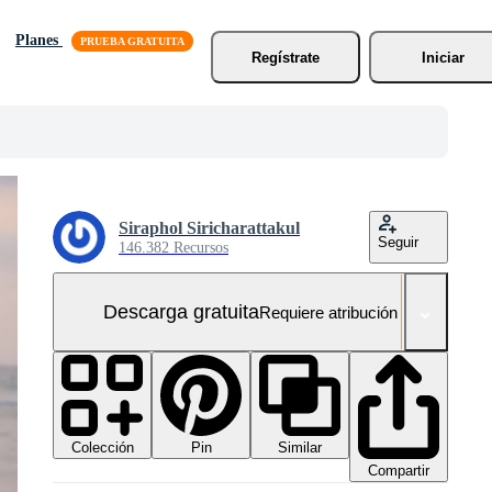
Planes
Regístrate
Iniciar
Siraphol Siricharattakul
Seguir
146.382 Recursos
Descarga gratuita
Requiere atribución
Colección
Similar
Pin
Compartir