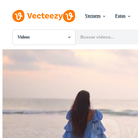
Vectores
Fotos
Videos
Todas Imágenes
Fotos
PNGs
PSDs
SVGs
Plantillas
Vectores
Videos
Gráficos en Movimiento
Imágenes Editoriales
Eventos Editoriales