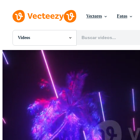
Vectores
Fotos
Videos
Todas Imágenes
Fotos
PNGs
PSDs
SVGs
Plantillas
Vectores
Videos
Gráficos en Movimiento
Imágenes Editoriales
Eventos Editoriales