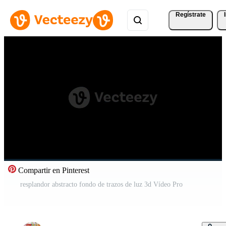
Regístrate
Compartir en Pinterest
resplandor abstracto fondo de trazos de luz 3d Vídeo Pro