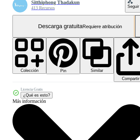
Sitthiphong Thadakun
Seguir
413 Recursos
Descarga gratuita
Requiere atribución
Colección
Similar
Pin
Compartir
Licencia Gratis
¿Qué es esto?
Más información