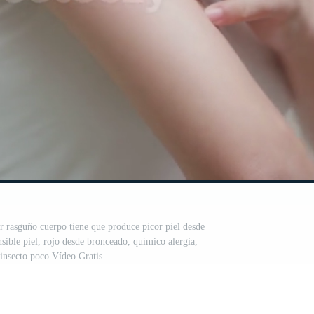
r rasguño cuerpo tiene que produce picor piel desde
ensible piel, rojo desde bronceado, químico alergia,
 insecto poco Vídeo Gratis