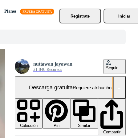
Planes
Regístrate
Iniciar
nuttawan jayawan
Seguir
21.846 Recursos
Descarga gratuita
Requiere atribución
Colección
Similar
Pin
Compartir