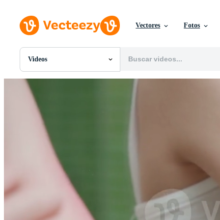
Vectores
Fotos
Videos
Todas Imágenes
Fotos
PNGs
PSDs
SVGs
Plantillas
Vectores
Videos
Gráficos en Movimiento
Imágenes Editoriales
Eventos Editoriales