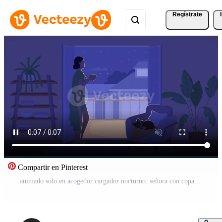
Regístrate
Compartir en Pinterest
animado solo en acogedor cargador nocturno. señora con copa admirar la vista desde el balcón. bucle de animación de personajes de dibujos animados 2d de color plano con la noche en el fondo. cargando video de progreso 4k con canal alfa Vídeo Pro