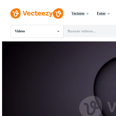
Vectores
Fotos
Videos
Todas Imágenes
Fotos
PNGs
PSDs
SVGs
Plantillas
Vectores
Videos
Gráficos en Movimiento
Imágenes Editoriales
Eventos Editoriales