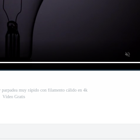
 y parpadea muy rápido con filamento cálido en 4k
Vídeo Gratis