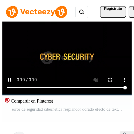
Regístrate
Compartir en Pinterest
error de seguridad cibernética resplandor dorado efecto de texto título cinematográfico Vídeo Pro