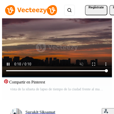
Regístrate
Compartir en Pinterest
vista de la silueta de lapso de tiempo de la ciudad frente al mar con rascacielos de gran altura cerca de la playa de la costa del mar mientras se pone el sol al atardecer con el cielo crepuscular de vainilla Vídeo Gratis
Surakit Siksamat