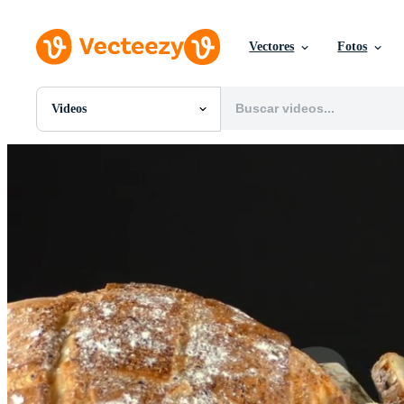
Vectores
Fotos
Videos
Todas Imágenes
Fotos
PNGs
PSDs
SVGs
Plantillas
Vectores
Videos
Gráficos en Movimiento
Imágenes Editoriales
Eventos Editoriales