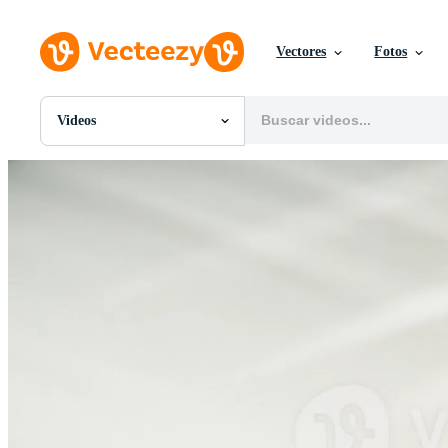
Vectores
Fotos
Videos
Todas Imágenes
Fotos
PNGs
PSDs
SVGs
Plantillas
Vectores
Videos
Gráficos en Movimiento
Imágenes Editoriales
Eventos Editoriales