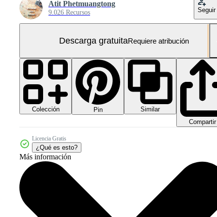
Atit Phetmuangtong
Seguir
9.026 Recursos
Descarga gratuita
Requiere atribución
Colección
Similar
Pin
Compartir
Licencia Gratis
¿Qué es esto?
Más información