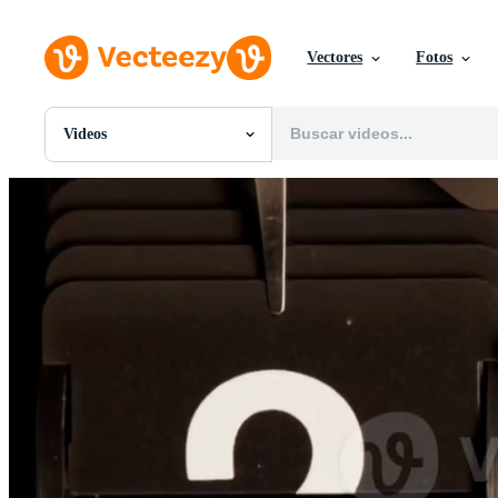
Vectores
Fotos
Videos
Todas Imágenes
Fotos
PNGs
PSDs
SVGs
Plantillas
Vectores
Videos
Gráficos en Movimiento
Imágenes Editoriales
Eventos Editoriales