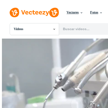
Vectores
Fotos
Videos
Todas Imágenes
Fotos
PNGs
PSDs
SVGs
Plantillas
Vectores
Videos
Gráficos en Movimiento
Imágenes Editoriales
Eventos Editoriales