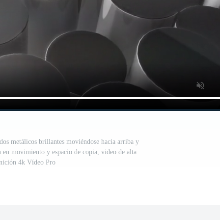
dos metálicos brillantes moviéndose hacia arriba y
n en movimiento y espacio de copia, video de alta
nición 4k Vídeo Pro