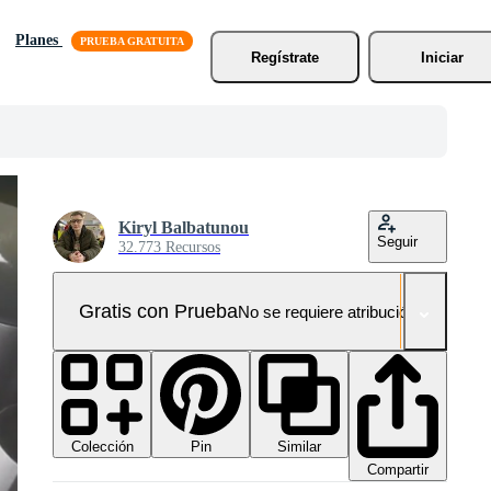
Planes
Regístrate
Iniciar
Kiryl Balbatunou
Seguir
32.773 Recursos
Gratis con Prueba
No se requiere atribución!
Colección
Similar
Pin
Compartir