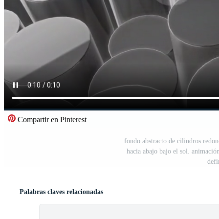
Compartir en Pinterest
fondo abstracto de cilindros redon
hacia abajo bajo el sol. animació
defi
Palabras claves relacionadas