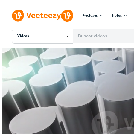
Vectores
Fotos
Videos
Todas Imágenes
Fotos
PNGs
PSDs
SVGs
Plantillas
Vectores
Videos
Gráficos en Movimiento
Imágenes Editoriales
Eventos Editoriales