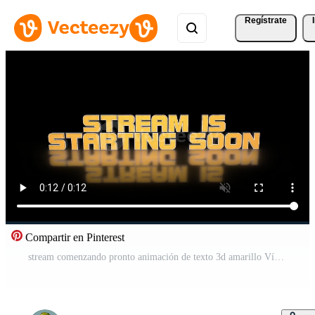
Regístrate
Compartir en Pinterest
stream comenzando pronto animación de texto 3d amarillo Vídeo Gratis