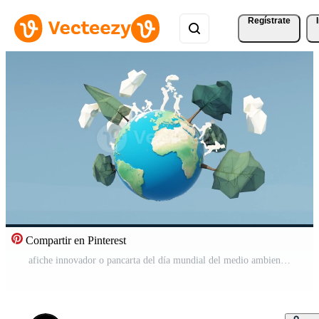
Regístrate
Compartir en Pinterest
afiche innovador o pancarta del día mundial del medio ambiente con árbol y nube de polietileno bajo y río en el suelo con globo terráqueo sobre fondo verde ilustración de representación 3d Vídeo Pro