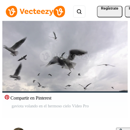
Regístrate
Compartir en Pinterest
gaviota volando en el hermoso cielo Vídeo Pro