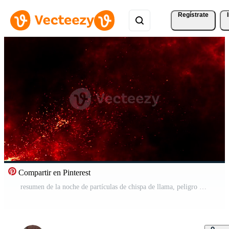
Regístrate
Compartir en Pinterest
resumen de la noche de partículas de chispa de llama, peligro de fogata, efecto de destello de calor de fuego ardiente, elemento de chispa de humo del infierno del infierno, aislado caliente, combustible mágico de chimenea ligera Vídeo Gratis