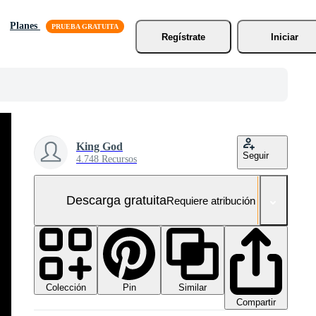
Planes
Regístrate
Iniciar
King God
Seguir
4.748 Recursos
Descarga gratuita
Requiere atribución
Colección
Similar
Pin
Compartir