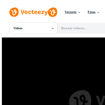
Vectores
Fotos
Videos
Todas Imágenes
Fotos
PNGs
PSDs
SVGs
Plantillas
Vectores
Videos
Gráficos en Movimiento
Imágenes Editoriales
Eventos Editoriales