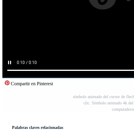
Compartir en Pinterest
símbolo animado del cursor de flec
clic. Símbolo animado 4k del
computadora 
Palabras claves relacionadas