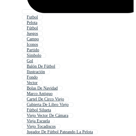
Futbol
Pelota
Fútbol
Juegos
Campo
Iconos
Partido
Símbolo
Gol
Balón De Fútbol
Ilustración
Fondo
Vector
Bolas De Navidad
Marco Antiguo
Cartel De Circo Viejo
Cubierta De Libro Viejo
Fútbol Silueta
Viejo Vector De Cámara
Vieja Escuela
Viejo Tocadiscos
Jugador De Fútbol Pateando La Pelota