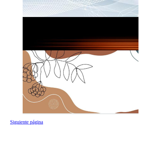
Siguiente página