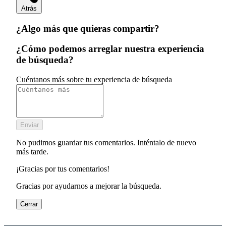
Atrás
¿Algo más que quieras compartir?
¿Cómo podemos arreglar nuestra experiencia
de búsqueda?
Cuéntanos más sobre tu experiencia de búsqueda
Enviar
No pudimos guardar tus comentarios. Inténtalo de nuevo
más tarde.
¡Gracias por tus comentarios!
Gracias por ayudarnos a mejorar la búsqueda.
Cerrar