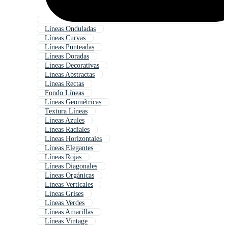
Líneas Onduladas
Líneas Curvas
Líneas Punteadas
Líneas Doradas
Líneas Decorativas
Líneas Abstractas
Líneas Rectas
Fondo Líneas
Líneas Geométricas
Textura Líneas
Líneas Azules
Líneas Radiales
Líneas Horizontales
Líneas Elegantes
Líneas Rojas
Líneas Diagonales
Líneas Orgánicas
Líneas Verticales
Líneas Grises
Líneas Verdes
Líneas Amarillas
Líneas Vintage