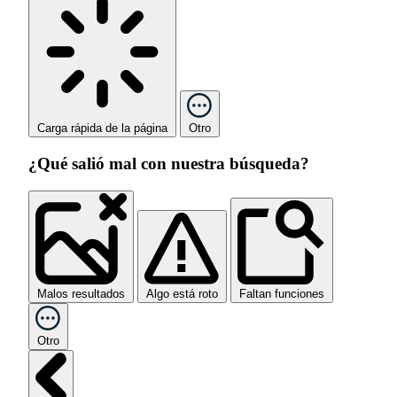
Carga rápida de la página
Otro
¿Qué salió mal con nuestra búsqueda?
Malos resultados
Algo está roto
Faltan funciones
Otro