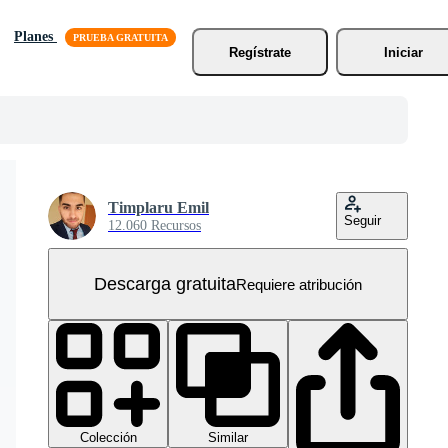
Planes
Regístrate
Iniciar
Timplaru Emil
Seguir
12.060 Recursos
Descarga gratuita
Requiere atribución
Colección
Similar