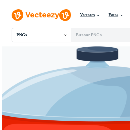
Vectores
Fotos
PNGs
Todas Imágenes
Fotos
PNGs
PSDs
SVGs
Plantillas
Vectores
Videos
Gráficos en Movimiento
Imágenes Editoriales
Eventos Editoriales