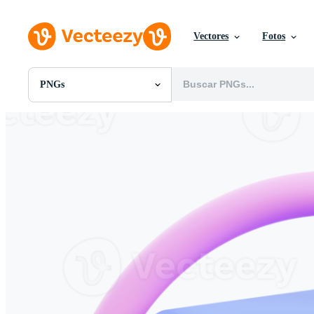
Vectores
Fotos
PNGs
Todas Imágenes
Fotos
PNGs
PSDs
SVGs
Plantillas
Vectores
Videos
Gráficos en Movimiento
Imágenes Editoriales
Eventos Editoriales