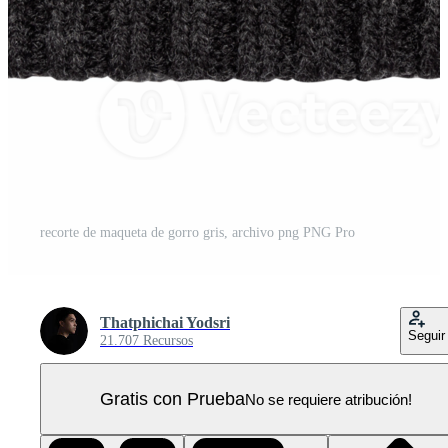
recorte de maqueta de gorro gris, archivo png PNG Pro
Thatphichai Yodsri
Seguir
21.707 Recursos
Gratis con Prueba
No se requiere atribución!