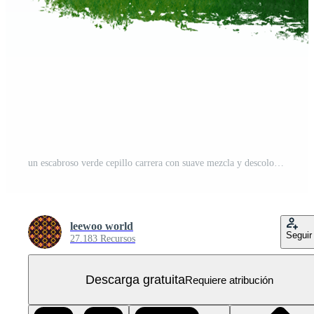
un escabroso verde cepillo carrera con suave mezcla y descolorido grunge bordes PNG Gratis
leewoo world
Seguir
27.183 Recursos
Descarga gratuita
Requiere atribución