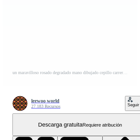
un maravilloso rosado degradado mano dibujado cepillo carrera con texturizado grunge bordes PNG Gratis
leewoo world
Seguir
27.183 Recursos
Descarga gratuita
Requiere atribución