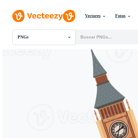
Vectores
Fotos
PNGs
Todas Imágenes
Fotos
PNGs
PSDs
SVGs
Plantillas
Vectores
Videos
Gráficos en Movimiento
Imágenes Editoriales
Eventos Editoriales