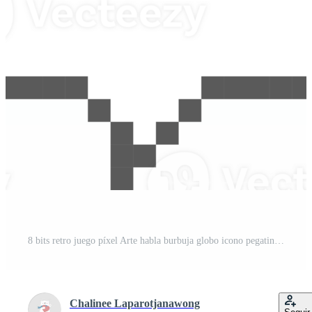
t
8 bits retro juego píxel Arte habla burbuja globo icono pegatina memorándum palabra clave planificador texto caja bandera PNG Pro
Chalinee Laparotjanawong