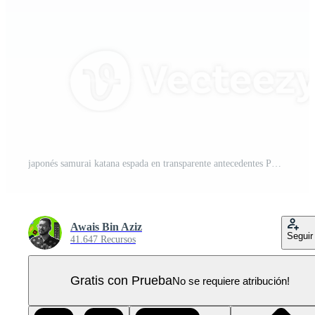
japonés samurai katana espada en transparente antecedentes PNG Pro
Awais Bin Aziz
Seguir
41.647 Recursos
Gratis con Prueba
No se requiere atribución!