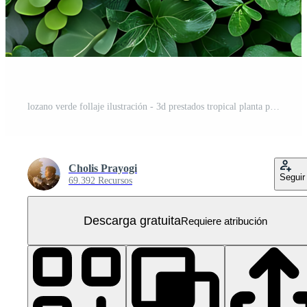
lozano verde follaje ilustración - 3d prestados tropical planta pared con detallado hojas PNG Gratis
Cholis Prayogi
Seguir
69.392 Recursos
Descarga gratuita
Requiere atribución