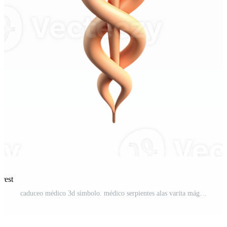
rest
caduceo médico 3d símbolo. médico serpientes alas varita mágica como medicina sistema y salud cuidado concepto. transparente antecedentes PNG Pro